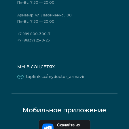
Отзывы
Политика конфиденциальности
Пн–Вс: 7:30 — 20:00
Страховые организации (ДМС)
Борьба с коррупцией
Государственные программы
Акции
Армавир, ул. Лавриненко, 100
Юридическим лицам
Пн–Вс: 7:30 — 20:00
+7 989 800-300-7
+7 (86137) 25-0-25
МЫ В СОЦСЕТЯХ
taplink.cc/mydoctor_armavir
Мобильное приложение