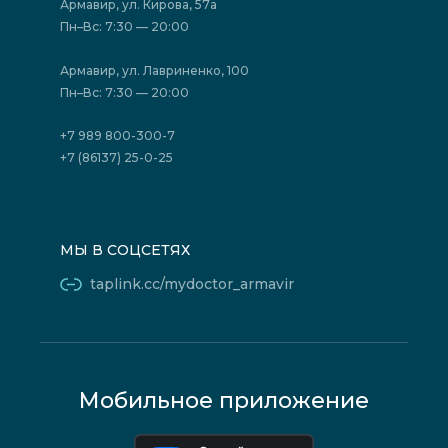
Акции
Фотогалерея
Армавир, ул. Кирова, 57а
Отзывы
Политика конфиденциальности
Пн–Вс: 7:30 — 20:00
Страховые организации (ДМС)
Борьба с коррупцией
Государственные программы
Акции
Армавир, ул. Лавриненко, 100
Юридическим лицам
Пн–Вс: 7:30 — 20:00
+7 989 800-300-7
+7 (86137) 25-0-25
МЫ В СОЦСЕТЯХ
taplink.cc/mydoctor_armavir
Мобильное приложение