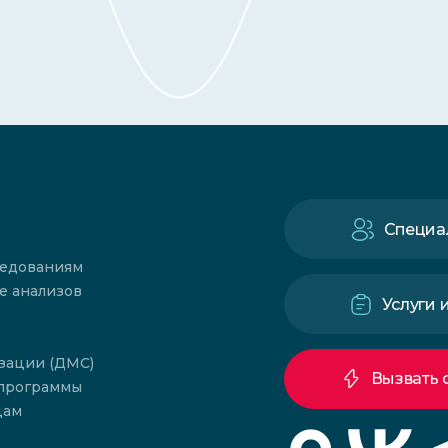
Специа
ледованиям
е анализов
Услуги 
зации (ДМС)
Вызвать 
 программы
цам