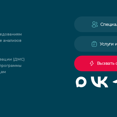
Специа
ледованиям
е анализов
Услуги 
зации (ДМС)
Вызвать 
 программы
цам