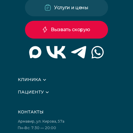
Услуги и цены
Вызвать скорую
КЛИНИКА
О клинике
ПАЦИЕНТУ
Вышестоящие организации
Запись на прием
Медицинские новости
Подготовка к исследованиям
Вакансии
КОНТАКТЫ
Подготовка к сдаче анализов
Лицензии
Акции
Фотогалерея
Армавир, ул. Кирова, 57а
Отзывы
Политика конфиденциальности
Пн–Вс: 7:30 — 20:00