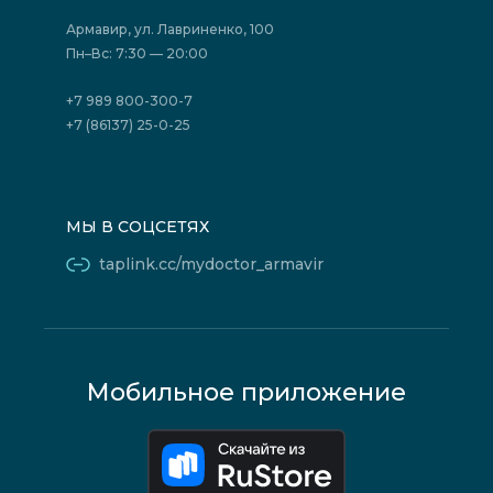
Страховые организации (ДМС)
Борьба с коррупцией
Государственные программы
Акции
Армавир, ул. Лавриненко, 100
Юридическим лицам
Пн–Вс: 7:30 — 20:00
+7 989 800-300-7
+7 (86137) 25-0-25
МЫ В СОЦСЕТЯХ
taplink.cc/mydoctor_armavir
Мобильное приложение