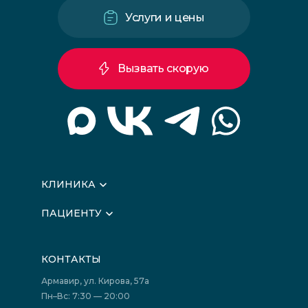
Услуги и цены
Вызвать скорую
КЛИНИКА
О клинике
ПАЦИЕНТУ
Вышестоящие организации
Запись на прием
Медицинские новости
Подготовка к исследованиям
Вакансии
КОНТАКТЫ
Подготовка к сдаче анализов
Лицензии
Акции
Фотогалерея
Армавир, ул. Кирова, 57а
Отзывы
Политика конфиденциальности
Пн–Вс: 7:30 — 20:00