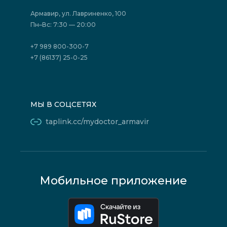
Страховые организации (ДМС)
Борьба с коррупцией
Государственные программы
Акции
Армавир, ул. Лавриненко, 100
Юридическим лицам
Пн–Вс: 7:30 — 20:00
+7 989 800-300-7
+7 (86137) 25-0-25
МЫ В СОЦСЕТЯХ
taplink.cc/mydoctor_armavir
Мобильное приложение