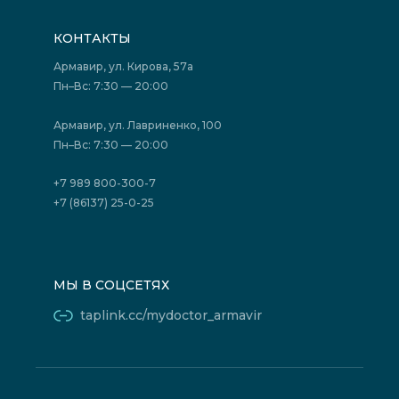
Запись на прием
Медицинские новости
Подготовка к исследованиям
Вакансии
КОНТАКТЫ
Подготовка к сдаче анализов
Лицензии
Акции
Фотогалерея
Армавир, ул. Кирова, 57а
Отзывы
Политика конфиденциальности
Пн–Вс: 7:30 — 20:00
Страховые организации (ДМС)
Борьба с коррупцией
Государственные программы
Акции
Армавир, ул. Лавриненко, 100
Юридическим лицам
Пн–Вс: 7:30 — 20:00
+7 989 800-300-7
+7 (86137) 25-0-25
МЫ В СОЦСЕТЯХ
taplink.cc/mydoctor_armavir