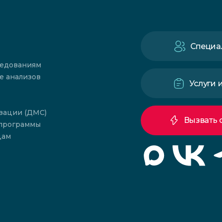
Специа
ледованиям
е анализов
Услуги 
зации (ДМС)
Вызвать 
 программы
цам