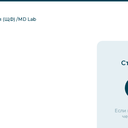
 (ЩФ) /MD Lab
С
Если
че