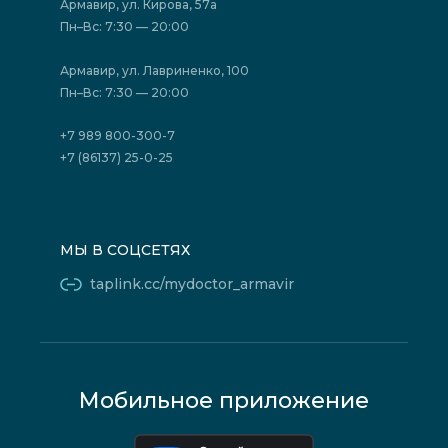
Акции
Фотогалерея
Армавир, ул. Кирова, 57а
Отзывы
Политика конфиденциальности
Пн–Вс: 7:30 — 20:00
Страховые организации (ДМС)
Борьба с коррупцией
Государственные программы
Акции
Армавир, ул. Лавриненко, 100
Юридическим лицам
Пн–Вс: 7:30 — 20:00
+7 989 800-300-7
+7 (86137) 25-0-25
МЫ В СОЦСЕТЯХ
taplink.cc/mydoctor_armavir
Мобильное приложение