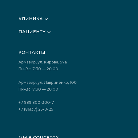
КЛИНИКА
О клинике
ПАЦИЕНТУ
Вышестоящие организации
Запись на прием
Медицинские новости
Подготовка к исследованиям
Вакансии
КОНТАКТЫ
Подготовка к сдаче анализов
Лицензии
Акции
Фотогалерея
Армавир, ул. Кирова, 57а
Отзывы
Политика конфиденциальности
Пн–Вс: 7:30 — 20:00
Страховые организации (ДМС)
Борьба с коррупцией
Государственные программы
Акции
Армавир, ул. Лавриненко, 100
Юридическим лицам
Пн–Вс: 7:30 — 20:00
+7 989 800-300-7
+7 (86137) 25-0-25
МЫ В СОЦСЕТЯХ