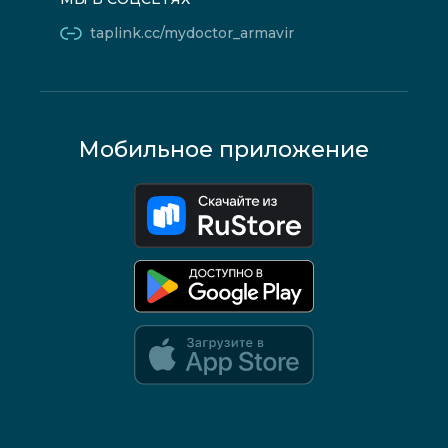
taplink.cc/mydoctor_armavir
Мобильное приложение
Google Play и App Store — скоро