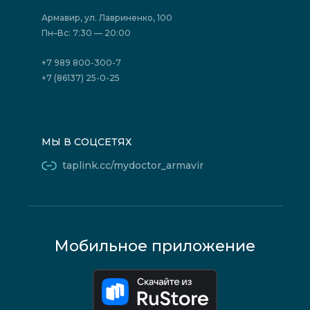
Страховые организации (ДМС)
Борьба с коррупцией
Государственные программы
Акции
Армавир, ул. Лавриненко, 100
Юридическим лицам
Пн–Вс: 7:30 — 20:00
+7 989 800-300-7
+7 (86137) 25-0-25
МЫ В СОЦСЕТЯХ
taplink.cc/mydoctor_armavir
Мобильное приложение