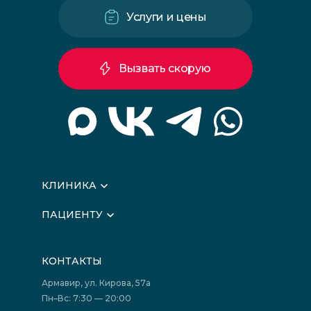
Услуги и цены
Вызвать скорую
КЛИНИКА
О клинике
ПАЦИЕНТУ
Вышестоящие организации
Запись на прием
Медицинские новости
Подготовка к исследованиям
Вакансии
КОНТАКТЫ
Подготовка к сдаче анализов
Лицензии
Акции
Фотогалерея
Армавир, ул. Кирова, 57а
Отзывы
Политика конфиденциальности
Пн–Вс: 7:30 — 20:00