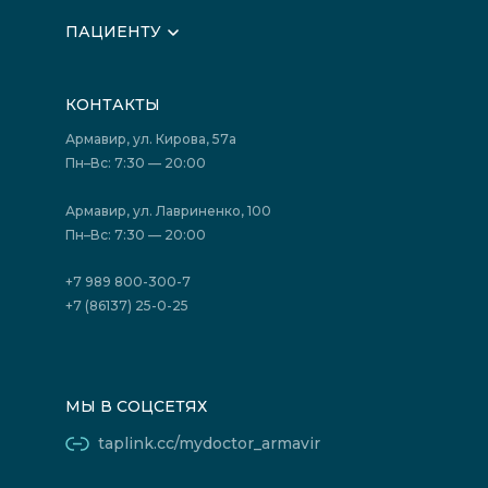
О клинике
ПАЦИЕНТУ
Вышестоящие организации
Запись на прием
Медицинские новости
Подготовка к исследованиям
Вакансии
КОНТАКТЫ
Подготовка к сдаче анализов
Лицензии
Акции
Фотогалерея
Армавир, ул. Кирова, 57а
Отзывы
Политика конфиденциальности
Пн–Вс: 7:30 — 20:00
Страховые организации (ДМС)
Борьба с коррупцией
Государственные программы
Акции
Армавир, ул. Лавриненко, 100
Юридическим лицам
Пн–Вс: 7:30 — 20:00
+7 989 800-300-7
+7 (86137) 25-0-25
МЫ В СОЦСЕТЯХ
taplink.cc/mydoctor_armavir