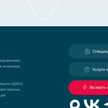
Специа
ледованиям
е анализов
Услуги 
зации (ДМС)
Вызвать 
 программы
цам