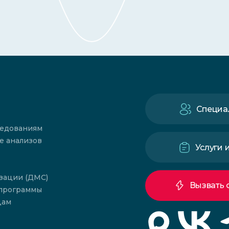
Специа
ледованиям
е анализов
Услуги 
зации (ДМС)
Вызвать 
 программы
цам