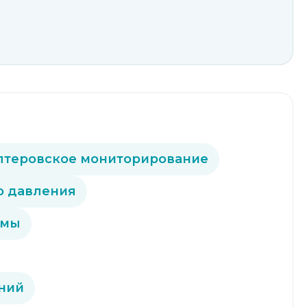
лтеровское мониторирование
о давления
емы
ний