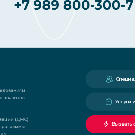
+7 989 800-300-7
Специа
ледованиям
е анализов
Услуги 
зации (ДМС)
Вызвать 
 программы
цам