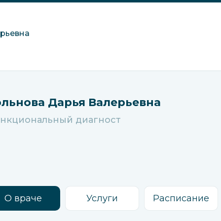
ерьевна
льнова Дарья Валерьевна
нкциональный диагност
О враче
Услуги
Расписание