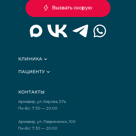
Вызвать скорую
КЛИНИКА
О клинике
ПАЦИЕНТУ
Вышестоящие организации
Запись на прием
Медицинские новости
Подготовка к исследованиям
Вакансии
КОНТАКТЫ
Подготовка к сдаче анализов
Лицензии
Акции
Фотогалерея
Армавир, ул. Кирова, 57а
Отзывы
Политика конфиденциальности
Пн–Вс: 7:30 — 20:00
Страховые организации (ДМС)
Борьба с коррупцией
Государственные программы
Акции
Армавир, ул. Лавриненко, 100
Юридическим лицам
Пн–Вс: 7:30 — 20:00