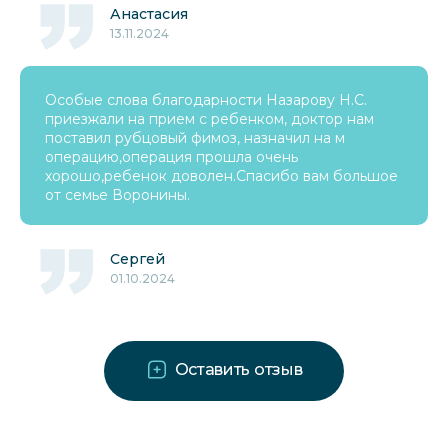
Анастасия
13.11.2024
Особые слова благодарности Назарову Н.С.
приезжали на прием с ребенком, доктор нам
поставил рубцовый фимоз, назначил на м
операцию,операция прошла очень
хорошо,ребенок доволен.Спасибо вам большое
от семье Воронины.
Сергей
01.10.2024
Оставить отзыв