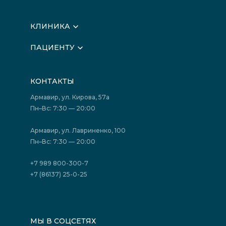
КЛИНИКА
О клинике
ПАЦИЕНТУ
Вышестоящие организации
Запись на прием
Медицинские новости
Подготовка к исследованиям
Вакансии
КОНТАКТЫ
Подготовка к сдаче анализов
Лицензии
Акции
Фотогалерея
Армавир, ул. Кирова, 57а
Отзывы
Политика конфиденциальности
Пн–Вс: 7:30 — 20:00
Страховые организации (ДМС)
Борьба с коррупцией
Государственные программы
Акции
Армавир, ул. Лавриненко, 100
Юридическим лицам
Пн–Вс: 7:30 — 20:00
+7 989 800-300-7
+7 (86137) 25-0-25
МЫ В СОЦСЕТЯХ