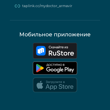
taplink.cc/mydoctor_armavir
Мобильное приложение
Google Play и App Store — скоро