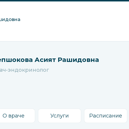
шидовна
епшокова Асият Рашидовна
ач-эндокринолог
О враче
Услуги
Расписание