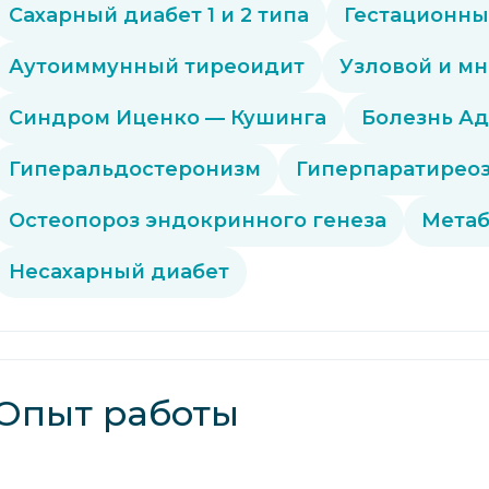
Сахарный диабет 1 и 2 типа
Гестационны
Аутоиммунный тиреоидит
Узловой и мн
Синдром Иценко — Кушинга
Болезнь А
Гиперальдостеронизм
Гиперпаратиреоз
Остеопороз эндокринного генеза
Метаб
Несахарный диабет
Опыт работы