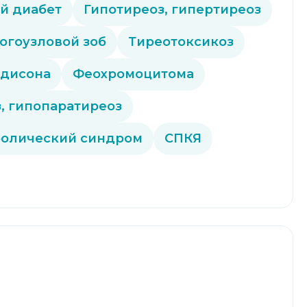
й диабет
Гипотиреоз, гипертиреоз
огоузловой зоб
Тиреотоксикоз
ддисона
Феохромоцитома
, гипопаратиреоз
олический синдром
СПКЯ