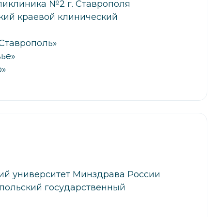
ликлиника №2 г. Ставрополя
кий краевой клинический
Ставрополь»
ье»
р»
ий университет Минздрава России
опольский государственный