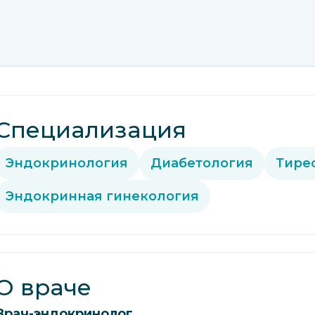
Специализация
Эндокринология
Диабетология
Тире
Эндокринная гинекология
О враче
Врач-эндокринолог.