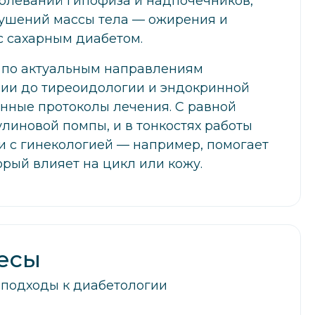
олеваний гипофиза и надпочечников,
рушений массы тела — ожирения и
с сахарным диабетом.
 по актуальным направлениям
ии до тиреоидологии и эндокринной
енные протоколы лечения. С равной
линовой помпы, и в тонкостях работы
и с гинекологией — например, помогает
рый влияет на цикл или кожу.
есы
подходы к диабетологии