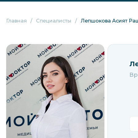
Главная
Специалисты
Лепшокова Асият Ра
Л
Вр