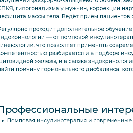
нарушений фосфорно-кальциевого обмена, заб
СПКЯ, гипогонадизма у мужчин, коррекции на
дефицита массы тела. Ведёт приём пациентов 
Регулярно проходит дополнительное обучение
эндокринологии — от помповой инсулинотерап
гинекологии, что позволяет применять соврем
компетентностью разбирается и в подборе инсу
щитовидной железы, и в связке эндокринологи
найти причину гормонального дисбаланса, кото
Профессиональные интер
Помповая инсулинотерапия и современные 