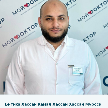
Битиха Хассан Камал Хассан Хассан Мурсси