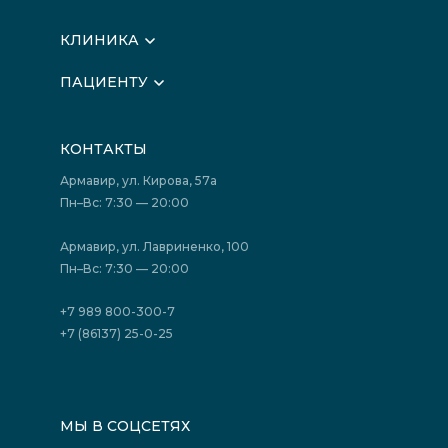
КЛИНИКА
О клинике
ПАЦИЕНТУ
Вышестоящие организации
Запись на прием
Медицинские новости
Подготовка к исследованиям
Вакансии
КОНТАКТЫ
Подготовка к сдаче анализов
Лицензии
Акции
Фотогалерея
Армавир, ул. Кирова, 57а
Отзывы
Политика конфиденциальности
Пн–Вс: 7:30 — 20:00
Страховые организации (ДМС)
Борьба с коррупцией
Государственные программы
Акции
Армавир, ул. Лавриненко, 100
Юридическим лицам
Пн–Вс: 7:30 — 20:00
+7 989 800-300-7
+7 (86137) 25-0-25
МЫ В СОЦСЕТЯХ