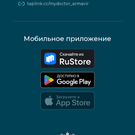
taplink.cc/mydoctor_armavir
Мобильное приложение
Google Play и App Store — скоро