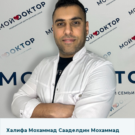
Халифа Мохаммад Сааделдин Мохаммад