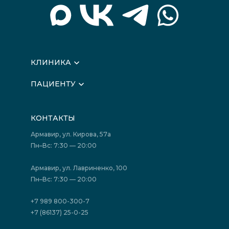
КЛИНИКА
О клинике
ПАЦИЕНТУ
Вышестоящие организации
Запись на прием
Медицинские новости
Подготовка к исследованиям
Вакансии
КОНТАКТЫ
Подготовка к сдаче анализов
Лицензии
Акции
Фотогалерея
Армавир, ул. Кирова, 57а
Отзывы
Политика конфиденциальности
Пн–Вс: 7:30 — 20:00
Страховые организации (ДМС)
Борьба с коррупцией
Государственные программы
Акции
Армавир, ул. Лавриненко, 100
Юридическим лицам
Пн–Вс: 7:30 — 20:00
+7 989 800-300-7
+7 (86137) 25-0-25