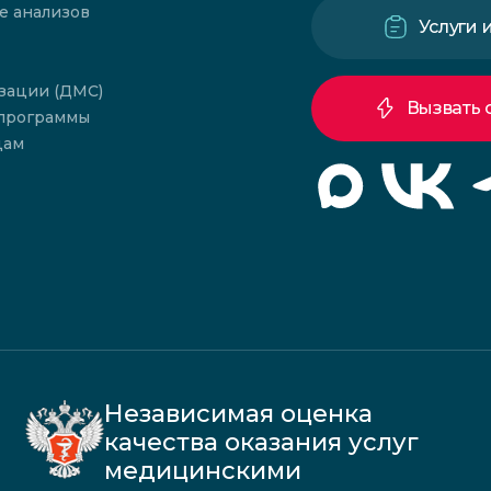
е анализов
Услуги 
зации (ДМС)
Вызвать 
 программы
цам
Независимая оценка
качества оказания услуг
медицинскими