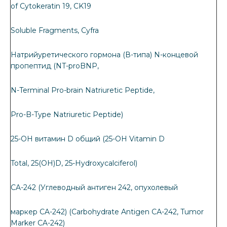
of Cytokeratin 19, CK19
Soluble Fragments, Cyfra
Натрийуретического гормона (В-типа) N-концевой
пропептид (NT-proBNP,
N-Terminal Pro-brain Natriuretic Peptide,
Pro-B-Type Natriuretic Peptide)
25-OH витамин D общий (25-OH Vitamin D
Total, 25(OH)D, 25-Hydroxycalciferol)
CA-242 (Углеводный антиген 242, опухолевый
маркер CA-242) (Carbohydrate Antigen СА-242, Tumor
Marker CA-242)