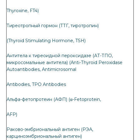
Thyroxine, FT4)
Тиреотропный гормон (ТТГ, тиротропин)
(Thyroid Stimulating Hormone, TSH)
Антитела к тиреоидной пероксидазе (АТ-ТПО,
микросомальные антитела) (Аnti-Тhyroid Рeroxidase
Аutoantibodies, Antimicrosomal
Antibodies, TPO Antibodies
Альфа-фетопротеин (АФП) (α-Fetoprotein,
AFP)
Раково-эмбриональный антиген (РЭА,
карциноэмбриональный антиген)