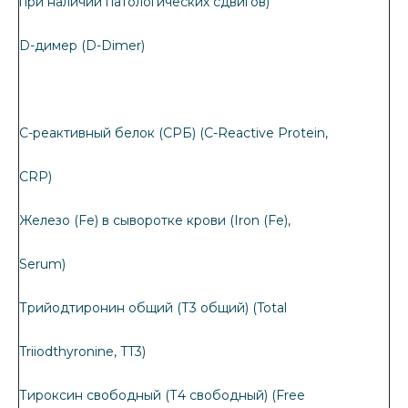
при наличии патологических сдвигов)
D-димер (D-Dimer)
С-реактивный белок (СРБ) (C-Reactive Protein,
CRP)
Железо (Fe) в сыворотке крови (Iron (Fe),
Serum)
Трийодтиронин общий (Т3 общий) (Total
Triiodthyronine, TT3)
Тироксин свободный (Т4 свободный) (Free