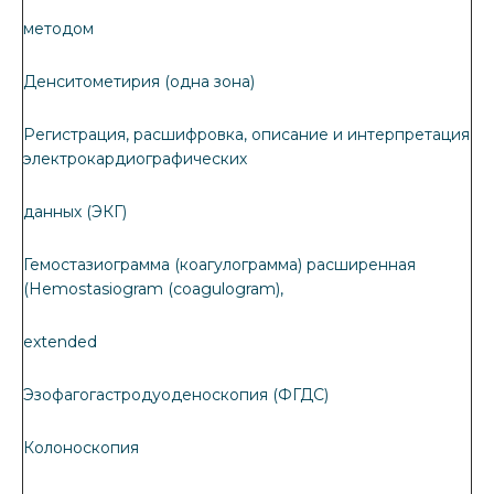
методом
Денситометирия (одна зона)
Регистрация, расшифровка, описание и интерпретация
электрокардиографических
данных (ЭКГ)
Гемостазиограмма (коагулограмма) расширенная
(Hemostasiogram (coagulogram),
extended
Эзофагогастродуоденоскопия (ФГДС)
Колоноскопия