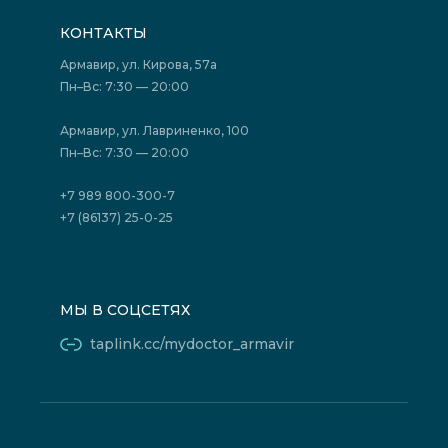
Подготовка к исследованиям
Вакансии
КОНТАКТЫ
Подготовка к сдаче анализов
Лицензии
Акции
Фотогалерея
Армавир, ул. Кирова, 57а
Отзывы
Политика конфиденциальности
Пн–Вс: 7:30 — 20:00
Страховые организации (ДМС)
Борьба с коррупцией
Государственные программы
Акции
Армавир, ул. Лавриненко, 100
Юридическим лицам
Пн–Вс: 7:30 — 20:00
+7 989 800-300-7
+7 (86137) 25-0-25
МЫ В СОЦСЕТЯХ
taplink.cc/mydoctor_armavir