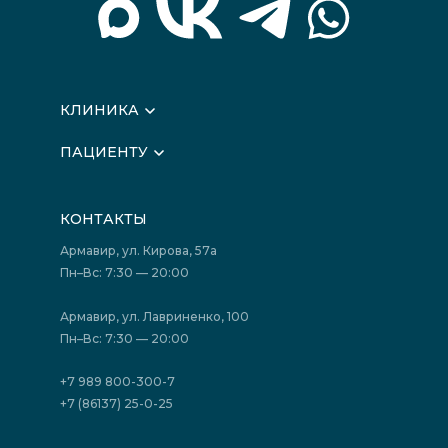
КЛИНИКА
О клинике
ПАЦИЕНТУ
Вышестоящие организации
Запись на прием
Медицинские новости
Подготовка к исследованиям
Вакансии
КОНТАКТЫ
Подготовка к сдаче анализов
Лицензии
Акции
Фотогалерея
Армавир, ул. Кирова, 57а
Отзывы
Политика конфиденциальности
Пн–Вс: 7:30 — 20:00
Страховые организации (ДМС)
Борьба с коррупцией
Государственные программы
Акции
Армавир, ул. Лавриненко, 100
Юридическим лицам
Пн–Вс: 7:30 — 20:00
+7 989 800-300-7
+7 (86137) 25-0-25