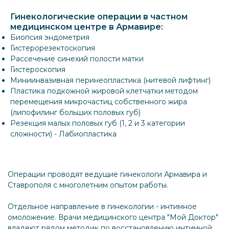
Гинекологические операции в частном
медицинском центре в Армавире:
Биопсия эндометрия
Гистерорезектоскопия
Рассечение синехий полости матки
Гистероскопия
Миниинвазивная перинеопластика (нитевой лифтинг)
Пластика подкожной жировой клетчатки методом
перемещения микрочастиц собственного жира
(липофилинг больших половых губ)
Резекция малых половых губ (1, 2 и 3 категории
сложности) - Лабиопластика
Операции проводят ведущие гинекологи Армавира и
Ставрополя с многолетним опытом работы.
Отдельное направление в гинекологии - интимное
омоложение. Врачи медицинского центра "Мой Доктор"
владеют рядом методик по восстановлению интимной