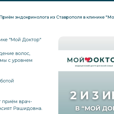
Приём эндокринолога из Ставрополя в клинике "М
ике "Мой Доктор"
дение волос,
мы с уровнем
аботой
т приём врач-
Асият Рашидовна.