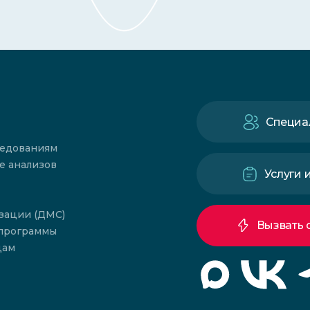
Специа
ледованиям
е анализов
Услуги 
зации (ДМС)
Вызвать 
 программы
цам