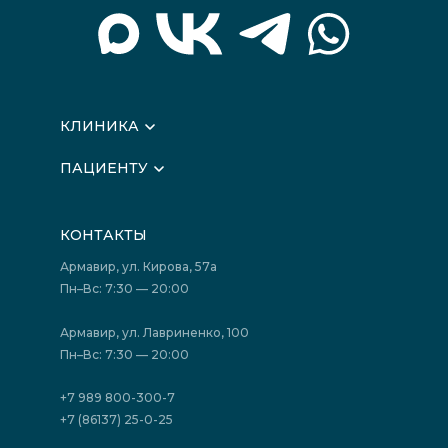
КЛИНИКА
О клинике
ПАЦИЕНТУ
Вышестоящие организации
Запись на прием
Медицинские новости
Подготовка к исследованиям
Вакансии
КОНТАКТЫ
Подготовка к сдаче анализов
Лицензии
Акции
Фотогалерея
Армавир, ул. Кирова, 57а
Отзывы
Политика конфиденциальности
Пн–Вс: 7:30 — 20:00
Страховые организации (ДМС)
Борьба с коррупцией
Государственные программы
Акции
Армавир, ул. Лавриненко, 100
Юридическим лицам
Пн–Вс: 7:30 — 20:00
+7 989 800-300-7
+7 (86137) 25-0-25