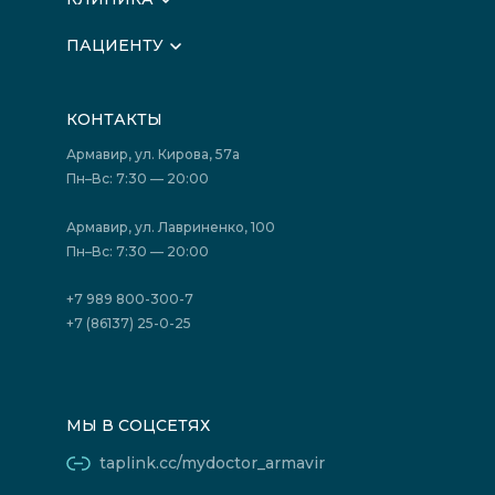
О клинике
ПАЦИЕНТУ
Вышестоящие организации
Запись на прием
Медицинские новости
Подготовка к исследованиям
Вакансии
КОНТАКТЫ
Подготовка к сдаче анализов
Лицензии
Акции
Фотогалерея
Армавир, ул. Кирова, 57а
Отзывы
Политика конфиденциальности
Пн–Вс: 7:30 — 20:00
Страховые организации (ДМС)
Борьба с коррупцией
Государственные программы
Акции
Армавир, ул. Лавриненко, 100
Юридическим лицам
Пн–Вс: 7:30 — 20:00
+7 989 800-300-7
+7 (86137) 25-0-25
МЫ В СОЦСЕТЯХ
taplink.cc/mydoctor_armavir