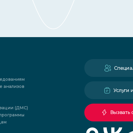
Специа
ледованиям
е анализов
Услуги 
зации (ДМС)
Вызвать 
 программы
цам