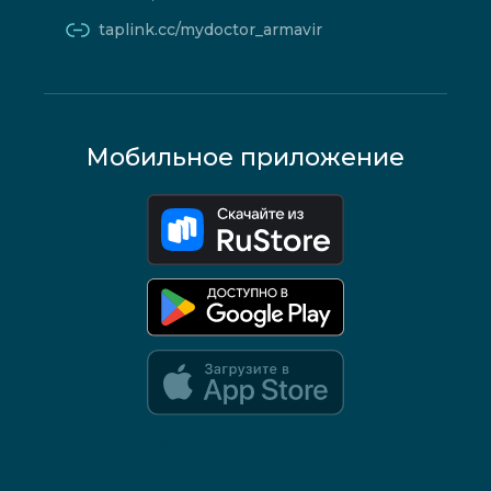
taplink.cc/mydoctor_armavir
Мобильное приложение
Google Play и App Store — скоро