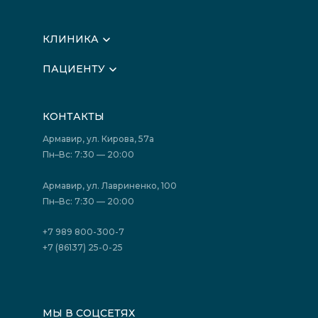
КЛИНИКА
О клинике
ПАЦИЕНТУ
Вышестоящие организации
Запись на прием
Медицинские новости
Подготовка к исследованиям
Вакансии
КОНТАКТЫ
Подготовка к сдаче анализов
Лицензии
Акции
Фотогалерея
Армавир, ул. Кирова, 57а
Отзывы
Политика конфиденциальности
Пн–Вс: 7:30 — 20:00
Страховые организации (ДМС)
Борьба с коррупцией
Государственные программы
Акции
Армавир, ул. Лавриненко, 100
Юридическим лицам
Пн–Вс: 7:30 — 20:00
+7 989 800-300-7
+7 (86137) 25-0-25
МЫ В СОЦСЕТЯХ