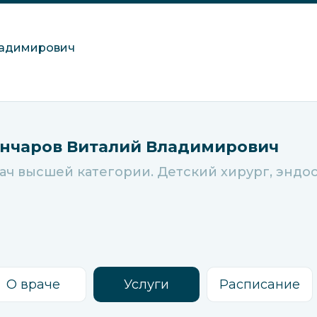
ладимирович
ончаров Виталий Владимирович
ач высшей категории. Детский хирург, эндо
О враче
Услуги
Расписание