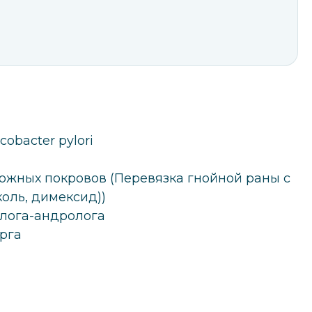
obacter pylori
ожных покровов (Перевязка гнойной раны с
оль, димексид))
олога-андролога
урга