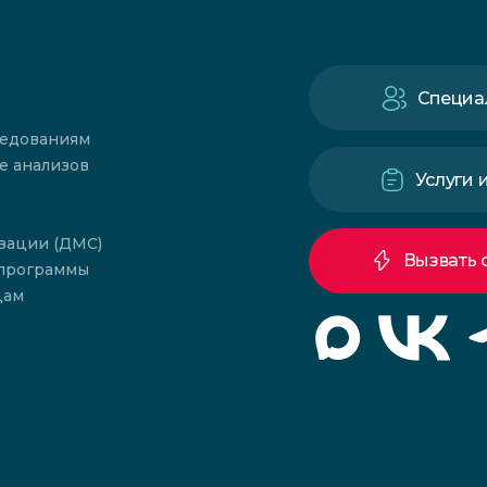
Специа
ледованиям
е анализов
Услуги 
зации (ДМС)
Вызвать 
 программы
цам