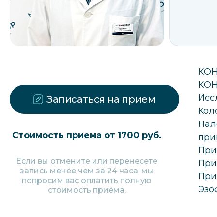
КОН
КОН
Исс
Записаться на прием
Кол
Нал
Стоимость приема от 1700 руб.
при
При
Если вы отмените или перенесете
При
запись менее чем за 24 часа, мы
При
попросим вас оплатить полную
Эзо
стоимость приёма.