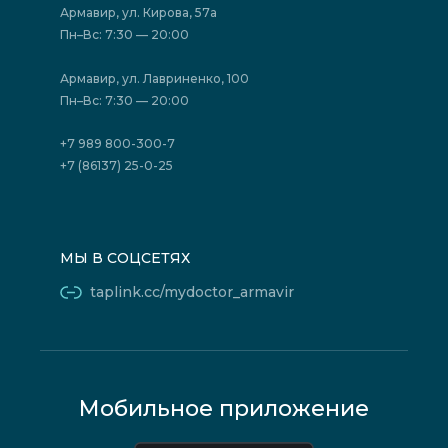
Акции
Фотогалерея
Армавир, ул. Кирова, 57а
Отзывы
Политика конфиденциальности
Пн–Вс: 7:30 — 20:00
Страховые организации (ДМС)
Борьба с коррупцией
Государственные программы
Акции
Армавир, ул. Лавриненко, 100
Юридическим лицам
Пн–Вс: 7:30 — 20:00
+7 989 800-300-7
+7 (86137) 25-0-25
МЫ В СОЦСЕТЯХ
taplink.cc/mydoctor_armavir
Мобильное приложение