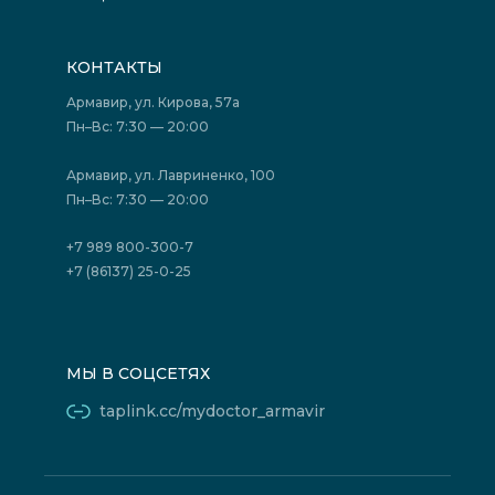
Вышестоящие организации
Запись на прием
Медицинские новости
Подготовка к исследованиям
Вакансии
КОНТАКТЫ
Подготовка к сдаче анализов
Лицензии
Акции
Фотогалерея
Армавир, ул. Кирова, 57а
Отзывы
Политика конфиденциальности
Пн–Вс: 7:30 — 20:00
Страховые организации (ДМС)
Борьба с коррупцией
Государственные программы
Акции
Армавир, ул. Лавриненко, 100
Юридическим лицам
Пн–Вс: 7:30 — 20:00
+7 989 800-300-7
+7 (86137) 25-0-25
МЫ В СОЦСЕТЯХ
taplink.cc/mydoctor_armavir