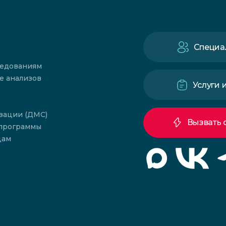
Специа
ледованиям
е анализов
Услуги 
зации (ДМС)
Вызвать 
 программы
цам