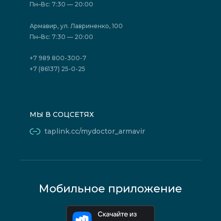
Отзывы
Политика конфиденциальности
Пн–Вс: 7:30 — 20:00
Страховые организации (ДМС)
Борьба с коррупцией
Государственные программы
Акции
Армавир, ул. Лавриненко, 100
Юридическим лицам
Пн–Вс: 7:30 — 20:00
+7 989 800-300-7
+7 (86137) 25-0-25
МЫ В СОЦСЕТЯХ
taplink.cc/mydoctor_armavir
Мобильное приложение