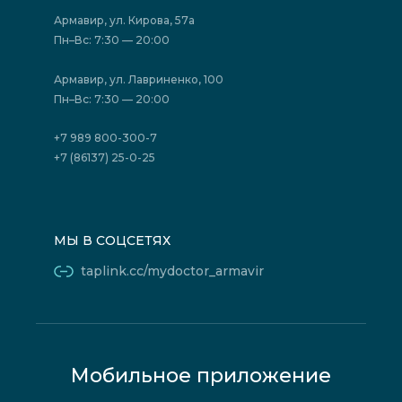
Акции
Фотогалерея
Армавир, ул. Кирова, 57а
Отзывы
Политика конфиденциальности
Пн–Вс: 7:30 — 20:00
Страховые организации (ДМС)
Борьба с коррупцией
Государственные программы
Акции
Армавир, ул. Лавриненко, 100
Юридическим лицам
Пн–Вс: 7:30 — 20:00
+7 989 800-300-7
+7 (86137) 25-0-25
МЫ В СОЦСЕТЯХ
taplink.cc/mydoctor_armavir
Мобильное приложение