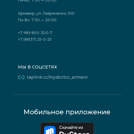
Пн–Вс: 7:30 — 20:00
Страховые организации (ДМС)
Борьба с коррупцией
Государственные программы
Акции
Армавир, ул. Лавриненко, 100
Юридическим лицам
Пн–Вс: 7:30 — 20:00
+7 989 800-300-7
+7 (86137) 25-0-25
МЫ В СОЦСЕТЯХ
taplink.cc/mydoctor_armavir
Мобильное приложение