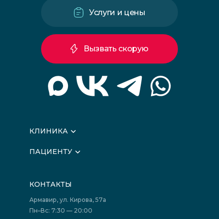
Услуги и цены
Вызвать скорую
КЛИНИКА
О клинике
ПАЦИЕНТУ
Вышестоящие организации
Запись на прием
Медицинские новости
Подготовка к исследованиям
Вакансии
КОНТАКТЫ
Подготовка к сдаче анализов
Лицензии
Акции
Фотогалерея
Армавир, ул. Кирова, 57а
Отзывы
Политика конфиденциальности
Пн–Вс: 7:30 — 20:00