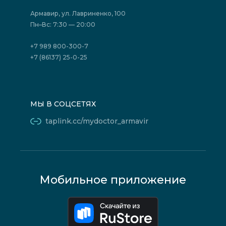
Страховые организации (ДМС)
Борьба с коррупцией
Государственные программы
Акции
Армавир, ул. Лавриненко, 100
Юридическим лицам
Пн–Вс: 7:30 — 20:00
+7 989 800-300-7
+7 (86137) 25-0-25
МЫ В СОЦСЕТЯХ
taplink.cc/mydoctor_armavir
Мобильное приложение