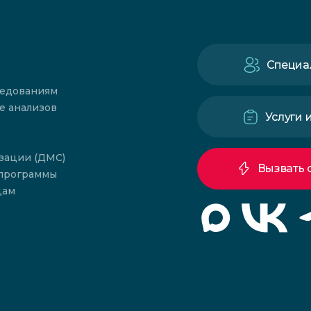
Специа
ледованиям
е анализов
Услуги 
зации (ДМС)
Вызвать 
 программы
цам