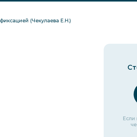
фиксацией (Чекулаева Е.Н.)
Ст
Если
че