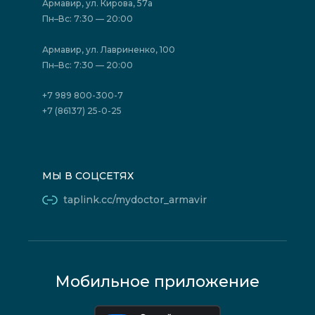
Акции
Фотогалерея
Армавир, ул. Кирова, 57а
Отзывы
Политика конфиденциальности
Пн–Вс: 7:30 — 20:00
Страховые организации (ДМС)
Борьба с коррупцией
Государственные программы
Акции
Армавир, ул. Лавриненко, 100
Юридическим лицам
Пн–Вс: 7:30 — 20:00
+7 989 800-300-7
+7 (86137) 25-0-25
МЫ В СОЦСЕТЯХ
taplink.cc/mydoctor_armavir
Мобильное приложение