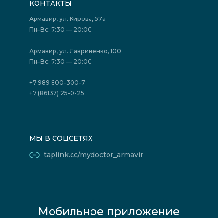
КОНТАКТЫ
Подготовка к сдаче анализов
Лицензии
Акции
Фотогалерея
Армавир, ул. Кирова, 57а
Отзывы
Политика конфиденциальности
Пн–Вс: 7:30 — 20:00
Страховые организации (ДМС)
Борьба с коррупцией
Государственные программы
Акции
Армавир, ул. Лавриненко, 100
Юридическим лицам
Пн–Вс: 7:30 — 20:00
+7 989 800-300-7
+7 (86137) 25-0-25
МЫ В СОЦСЕТЯХ
taplink.cc/mydoctor_armavir
Мобильное приложение