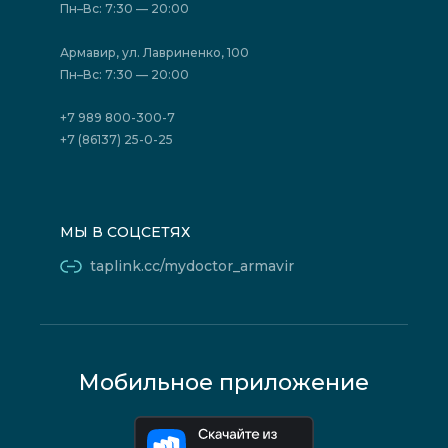
Отзывы
Политика конфиденциальности
Пн–Вс: 7:30 — 20:00
Страховые организации (ДМС)
Борьба с коррупцией
Государственные программы
Акции
Армавир, ул. Лавриненко, 100
Юридическим лицам
Пн–Вс: 7:30 — 20:00
+7 989 800-300-7
+7 (86137) 25-0-25
МЫ В СОЦСЕТЯХ
taplink.cc/mydoctor_armavir
Мобильное приложение