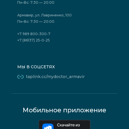
Отзывы
Политика конфиденциальности
Пн–Вс: 7:30 — 20:00
Страховые организации (ДМС)
Борьба с коррупцией
Государственные программы
Акции
Армавир, ул. Лавриненко, 100
Юридическим лицам
Пн–Вс: 7:30 — 20:00
+7 989 800-300-7
+7 (86137) 25-0-25
МЫ В СОЦСЕТЯХ
taplink.cc/mydoctor_armavir
Мобильное приложение