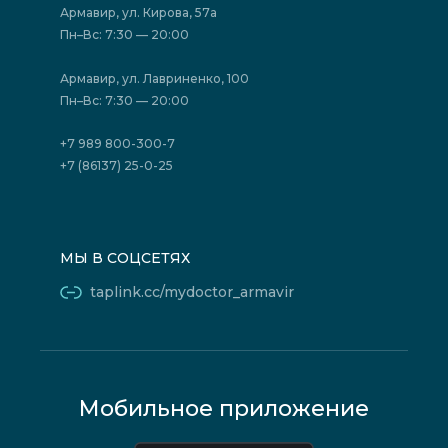
Акции
Фотогалерея
Армавир, ул. Кирова, 57а
Отзывы
Политика конфиденциальности
Пн–Вс: 7:30 — 20:00
Страховые организации (ДМС)
Борьба с коррупцией
Государственные программы
Акции
Армавир, ул. Лавриненко, 100
Юридическим лицам
Пн–Вс: 7:30 — 20:00
+7 989 800-300-7
+7 (86137) 25-0-25
МЫ В СОЦСЕТЯХ
taplink.cc/mydoctor_armavir
Мобильное приложение