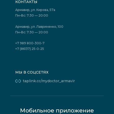
КОНТАКТЫ
Подготовка к сдаче анализов
Лицензии
Акции
Фотогалерея
Армавир, ул. Кирова, 57а
Отзывы
Политика конфиденциальности
Пн–Вс: 7:30 — 20:00
Страховые организации (ДМС)
Борьба с коррупцией
Государственные программы
Акции
Армавир, ул. Лавриненко, 100
Юридическим лицам
Пн–Вс: 7:30 — 20:00
+7 989 800-300-7
+7 (86137) 25-0-25
МЫ В СОЦСЕТЯХ
taplink.cc/mydoctor_armavir
Мобильное приложение