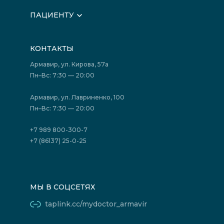
О клинике
ПАЦИЕНТУ
Вышестоящие организации
Запись на прием
Медицинские новости
Подготовка к исследованиям
Вакансии
КОНТАКТЫ
Подготовка к сдаче анализов
Лицензии
Акции
Фотогалерея
Армавир, ул. Кирова, 57а
Отзывы
Политика конфиденциальности
Пн–Вс: 7:30 — 20:00
Страховые организации (ДМС)
Борьба с коррупцией
Государственные программы
Акции
Армавир, ул. Лавриненко, 100
Юридическим лицам
Пн–Вс: 7:30 — 20:00
+7 989 800-300-7
+7 (86137) 25-0-25
МЫ В СОЦСЕТЯХ
taplink.cc/mydoctor_armavir