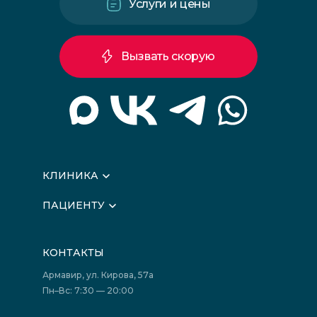
Услуги и цены
Вызвать скорую
КЛИНИКА
О клинике
ПАЦИЕНТУ
Вышестоящие организации
Запись на прием
Медицинские новости
Подготовка к исследованиям
Вакансии
КОНТАКТЫ
Подготовка к сдаче анализов
Лицензии
Акции
Фотогалерея
Армавир, ул. Кирова, 57а
Отзывы
Политика конфиденциальности
Пн–Вс: 7:30 — 20:00
Страховые организации (ДМС)
Борьба с коррупцией